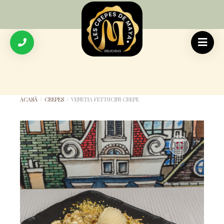
ACASĂ
/
CREPES
/
VENETIA FETTUCINI CREPE