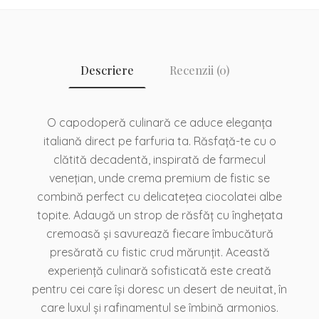
Descriere
Recenzii (0)
O capodoperă culinară ce aduce eleganța
italiană direct pe farfuria ta. Răsfață-te cu o
clătită decadentă, inspirată de farmecul
venețian, unde crema premium de fistic se
combină perfect cu delicatețea ciocolatei albe
topite. Adaugă un strop de răsfăț cu înghețata
cremoasă și savurează fiecare îmbucătură
presărată cu fistic crud mărunțit. Această
experiență culinară sofisticată este creată
pentru cei care își doresc un desert de neuitat, în
care luxul și rafinamentul se îmbină armonios.