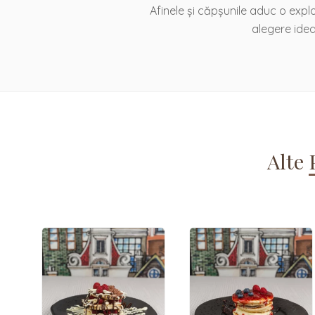
Afinele și căpșunile aduc o expl
alegere idea
Alte