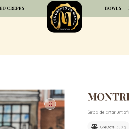
ED CREPES
BOWLS
MONTR
Sirop de artar,unt,af
Greutate:
380 g