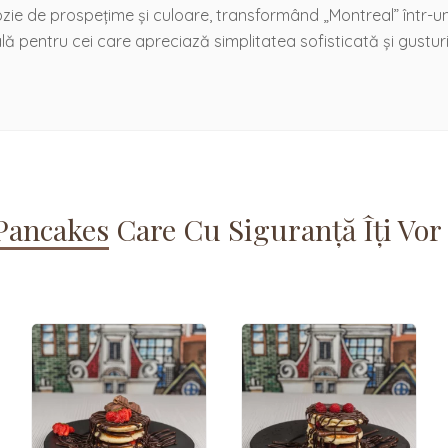
ozie de prospețime și culoare, transformând „Montreal” într-un
lă pentru cei care apreciază simplitatea sofisticată și gusturi
Pancakes
Care Cu Siguranță Îți Vor